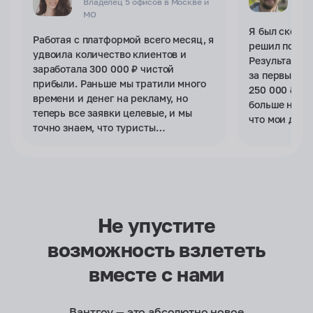
Владелец 5 офисов в Москве и
Не
МO
Я был скепти
Работая с платформой всего месяц, я
решил попро
удвоила количество клиентов и
Результат п
заработала 300 000 ₽ чистой
за первый ме
прибыли. Раньше мы тратили много
250 000 ₽! С
времени и денег на рекламу, но
больше не ну
теперь все заявки целевые, и мы
что мои день
точно знаем, что туристы
впустую. Теп
+7 926 123 11 22
заинтересованы в наших услугах.
работаю толь
Турист увидит ваш номер телефона, когда
Встроенный чат — просто находка, он
примет заявку на тур
купить.
фиксирует все обращения, и мои
сотрудники могут оперативно
Отправить предложение
обрабатывать запросы!
Не упустите
Просмотр предложения
возможность
взлететь
вместе с нами
Вантгоу — это абсолютно новое