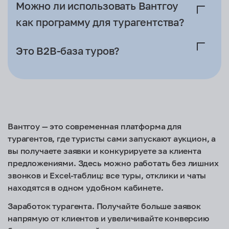
Мы не используем модель массовой рассылки
Можно ли использовать Вантгоу
готовым спросом.
одной заявки десяткам агентств.
как программу для турагентства?
Заявки распределяются внутри платформы с
учётом текущей загрузки, чтобы сохранялся
Вантгоу не заменяет вашу CRM или систему
Это B2B-база туров?
баланс между количеством запросов и
бронирования. Это дополнительный канал
подключённых партнёров.
входящих заявок, который помогает загрузить
Важны качество ответа, скорость реакции и
Нет.
менеджеров без увеличения рекламного
проработанное предложение — а не
Вантгоу — это работа напрямую с туристами,
бюджета.
конкуренция «кто дешевле».
которые уже выбирают тур и готовы к
общению.
Вантгоу — это современная платформа для
турагентов, где туристы сами запускают аукцион, а
вы получаете заявки и конкурируете за клиента
предложениями. Здесь можно работать без лишних
звонков и Excel-таблиц: все туры, отклики и чаты
находятся в одном удобном кабинете.
Заработок турагента. Получайте больше заявок
напрямую от клиентов и увеличивайте конверсию