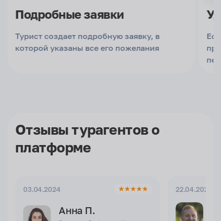
Подробные заявки
Уд
Предпочтения
Турист создает подробную заявку, в
Есл
Туристы
которой указаны все его пожелания
пре
пер
Тип питания
Тип отдыха
Длительность тура
Отзывы турагентов о
Срок действия предложения
платформе
Ваш комментарий
Почему ваше предложение особенное: Опишите
уникальные преимущества тура, включая
03.04.2024
22.04.2024
эксклюзивные услуги, специальные активности или
личный опыт
Анна П.
И