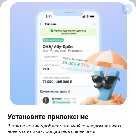
Войти
здесь борются за ваш отдых
Зарабатывайте
больше
на туристическом
бизнесе
Начните и получите доступ к тысячам
заявок от туристов на нашей платформе
Установите приложение
Для aгентов
Для организаторов
В приложении удобнее: получайте уведомления о
новых откликах, общайтесь с агентами