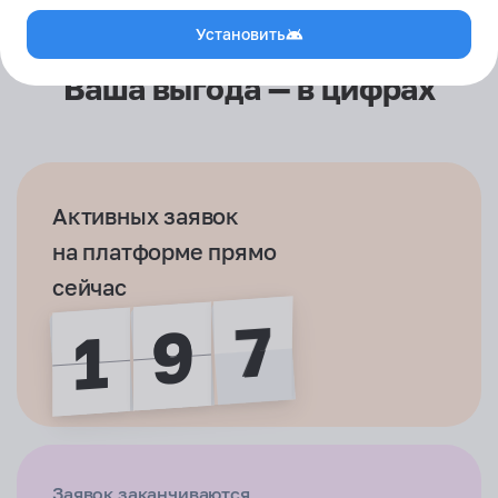
Установить
Ваша выгода — в цифрах
Активных заявок
на платформе прямо
сейчас
9
9
9
9
1
1
1
9
9
9
9
1
Заявок заканчиваются