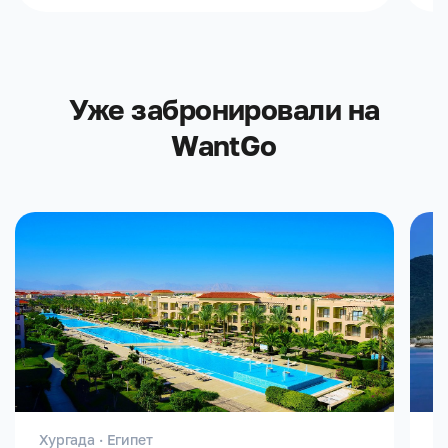
Уже забронировали на
WantGo
Хургада · Египет
С