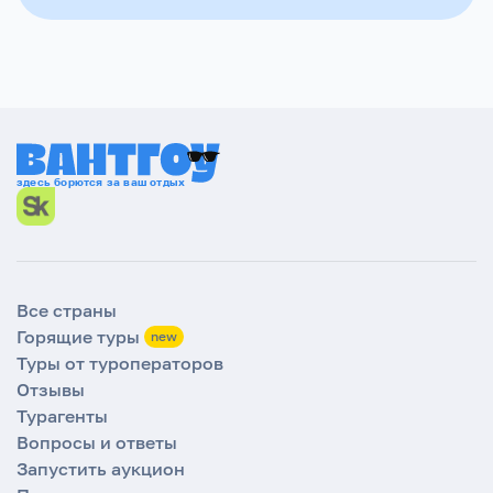
Мы тщательно проверяем турагентов перед
подключением к WantGo и не сотрудничаем с
недобросовестными. Отмена тура в Албанию
может произойти из-за чрезвычайных
ситуаций. В подобных случаях туроператор
предложит вам равноценную замену.
здесь борются за ваш отдых
Все страны
Горящие туры
new
Туры от туроператоров
Отзывы
Турагенты
Вопросы и ответы
Запустить аукцион