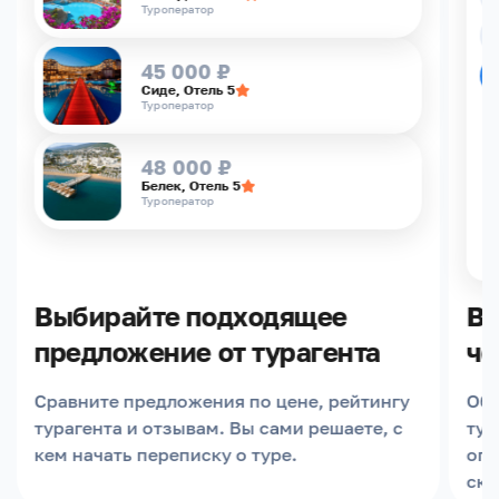
Туроператор
45 000 ₽
Сиде, Отель 5
Туроператор
48 000 ₽
Белек, Отель 5
Туроператор
Выбирайте подходящее
Вы
предложение от турагента
че
Сравните предложения по цене, рейтингу
Обс
турагента и отзывам. Вы сами решаете, с
тур
кем начать переписку о туре.
опл
скр