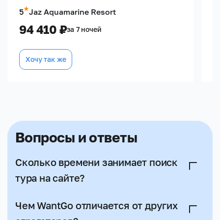
5
Jaz Aquamarine Resort
5
94 410 ₽
1
за 7 ночей
Хочу так же
Вопросы и ответы
Сколько времени занимает поиск
тура на сайте?
Первые предложения от турагентов поступят
Чем WantGo отличается от других
уже через несколько минут после отправки