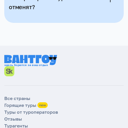
указанная при бронировании, является
отменят?
окончательной. Мы не берем никаких
комиссий с туристов.
Мы тщательно проверяем турагентов перед
подключением к WantGo и не сотрудничаем с
недобросовестными. Отмена тура в Шри-Ланку
может произойти из-за чрезвычайных
ситуаций. В подобных случаях туроператор
предложит вам равноценную замену.
здесь борются за ваш отдых
Все страны
Горящие туры
new
Туры от туроператоров
Отзывы
Турагенты