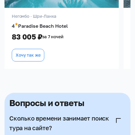
Негомбо · Шри-Ланка
Д
4
Paradise Beach Hotel
4
83 005 ₽
9
за 7 ночей
Хочу так же
Вопросы и ответы
Сколько времени занимает поиск
тура на сайте?