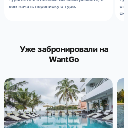
кем начать переписку о туре.
опл
скр
Уже забронировали на
WantGo