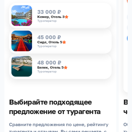
33 000 ₽
Кемер, Отель 3
Туроператор
45 000 ₽
Сиде, Отель 5
Туроператор
48 000 ₽
Белек, Отель 5
Туроператор
Выбирайте подходящее
Вы
предложение от турагента
че
Сравните предложения по цене, рейтингу
Обс
турагента и отзывам. Вы сами решаете, с
тур