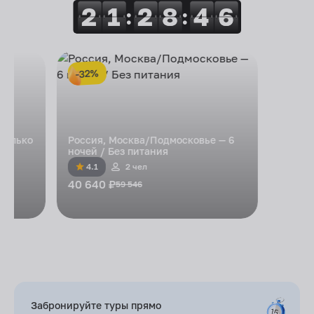
2
2
1
1
2
2
8
8
4
4
6
6
:
:
-32%
 Только
Россия, Москва/Подмосковье — 6
ночей / Без питания
4.1
2 чел
40 640 ₽
59 546
Забронируйте туры
прямо