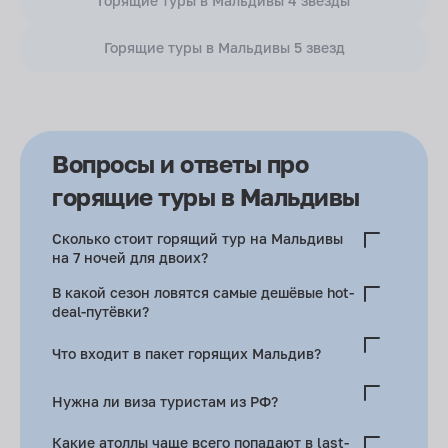
Горящие туры в Мальдивы 4 звезды
Горящие туры в Мальдивы 5 звезд
Вопросы и ответы про
горящие туры в Мальдивы
Сколько стоит горящий тур на Мальдивы
на 7 ночей для двоих?
Локальный остров, гестхаус 3*, 180–200 тыс. рублей.
В какой сезон ловятся самые дешёвые hot-
Классический 4* resort — от 260 тыс. Water-villa 5* — 400
deal-путёвки?
тыс. рублей и выше.
Май–июль — юго-западный муссон, и конец сентября –
Что входит в пакет горящих Мальдив?
начало октября — до старта high-season.
Перелёт, трансфер катером или гидросамолётом,
Нужна ли виза туристам из РФ?
проживание, выбранное питание, страховка, налоги GST.
30-дневный штамп бесплатный. За 96–6 часов до вылета
Какие атоллы чаще всего попадают в last-