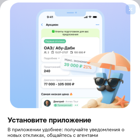
Войти
здесь борются за ваш отдых
Главная
Горящие туры
Мальдивы
Лента
горящих туров
ОТ ВСЕХ ТУРОПЕРАТОРОВ
В МАЛЬДИВЫ
Это не просто туры — это живые офферы
от агентов, которые прямо сейчас в онлайне и готовы
сделать скидку
Установите приложение
В приложении удобнее: получайте уведомления о
новых откликах, общайтесь с агентами