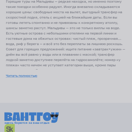
Горящие туры на Мальдивы — редкая находка, но именно поэтому
такие поездки особенно радуют. Иногда внезапно складываются
хорошие цены: свободные места на вылет, выгодный трансфер на
скоростной лодке, отель с акцией на ближайшие даты. Если вы
готовы лететь спонтанно и не привязаны к конкретному атоллу,
шансы заметно растут. Мальдивы — это не только виллы на воде.
Есть уютные острова с небольшими отелями на первой линии и
гостевые дома на обжитых островах: чистый пляж, прозрачная
вода, риф у берега — и всё это без переплаты за лишнюю роскошь.
Совет для горящих предложений: ищите питание «завтрак+ужин» —
днём вы всё равно у воды или в плавании с маской; трансфер
лодкой заметно доступнее перелёта на гидросамолёте; номер «у
пляжа» часто ничем не уступает категории выше, кроме пары
метров до воды. Дни проходят просто: утренний купальный круг,
неспешный завтрак, тень пальм, закат с розовым небом. Если
Читать полностью
хочется движения — снорклинг на домашнем рифе, поездка к
скатам и черепахам, рыбалка на закате. Носите лёгкие вещи,
берите защиту от солнца с высоким фактором и коралловые
тапочки для удобства. Главная прелесть горящих Мальдив —
Вы прилетаете — и тишина океана встречает вас так близко, что не
ощущение частного праздника: будто мир сделал вам подарок
верится: ещё вчера был город, а сегодня вода шепчет прямо у
именно сейчас.
порога. Если хочется больше уединения, ищите острова с малым
числом номеров и домиком у тихой лагуны; для любителей
наблюдать подводный мир важен «домашний риф» в пешей
здесь борются за ваш отдых
доступности. В сезон ветров удобны бухты, закрытые рифом: вода
здесь спокойнее даже при волнении в открытом океане. Семь