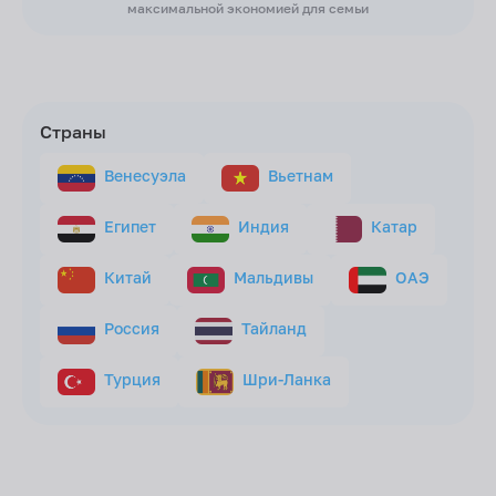
максимальной экономией для семьи
Страны
Венесуэла
Вьетнам
Египет
Индия
Катар
Китай
Мальдивы
ОАЭ
Россия
Тайланд
Турция
Шри-Ланка