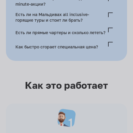
заполняется онлайн-анкета IMUGA.
minute-акции?
Северный, Южный Мале, Ари, Баа — туда трансфер
Есть ли на Мальдивах all inclusive-
дешевле.
горящие туры и стоит ли брать?
Есть. Учитывая цены на рестораны и алкоголь, AI
Есть ли прямые чартеры и сколько лететь?
окупается, если проводить весь отпуск на острове-
резорте.
Москва – Мале — 9 ч прямым рейсом, с ноября по апрель.
Как быстро сгорает специальная цена?
Квота на виллы мала — предложение часто живёт 1–2
часа.
Как это работает