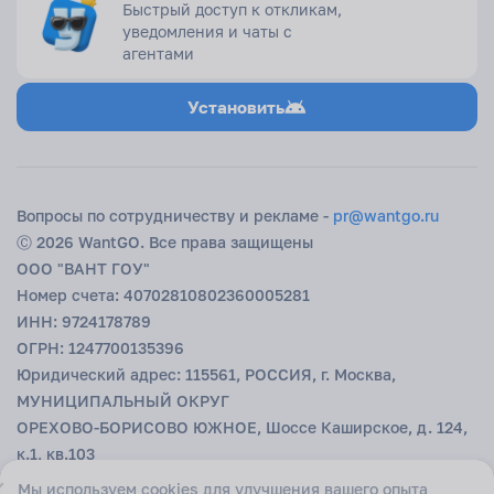
Быстрый доступ к откликам,
И немного личного
уведомления и чаты с
агентами
Горящие туры — это не про хаос, а про свободу. Про решение,
которое приходит спонтанно, но оказывается правильным. Паспорт
в кармане, чемодан налегке, и уже завтра — тёплое море, закат,
Установить
новые разговоры. А Вантгоу сделает так, чтобы это решение было и
удобным, и выгодным. Просто выберите страну, запустите аукцион
и позвольте отдыху начаться без долгого ожидания.
Вопросы по сотрудничеству и рекламе -
pr@wantgo.ru
Ⓒ 2026 WantGO. Все права защищены
ООО "ВАНТ ГОУ"
Номер счета: 40702810802360005281
ИНН: 9724178789
ОГРН: 1247700135396
Юридический адрес: 115561, РОССИЯ, г. Москва,
МУНИЦИПАЛЬНЫЙ ОКРУГ
ОРЕХОВО-БОРИСОВО ЮЖНОЕ, Шоссе Каширское, д. 124,
к.1, кв.103
БИК: 044525593
Мы используем cookies для улучшения вашего опыта