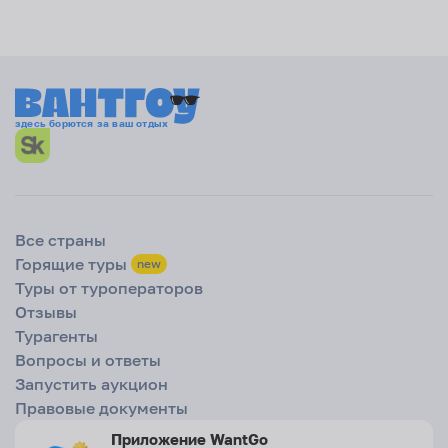
головы заботы. Отель, питание, трансфер — всё уже в пакете.
Горящие туры на двоих
— быстрый способ устроить романтическую
передышку у моря, когда не хочется тянуть до отпуска.
Семейные варианты — с аквапарками, анимацией и детскими меню.
Да, даже в спешке можно найти тур, где детям будет комфортно.
Почему именно Вантгоу
здесь борются за ваш отдых
Большинство площадок для путешествий работают как витрина:
показали цену и всё. Наш
сайт горящих туров
устроен иначе. Здесь
турист не наблюдатель, а участник. Вы решаете, хотите ли купить
готовую путёвку или устроить аукцион. Во втором случае система
превращается в арену, где агенты конкурируют в реальном
Все страны
времени. Вы видите динамику, чувствуете азарт и при этом
экономите до 30%.
Горящие туры
new
Туры от туроператоров
Что важно понимать
Отзывы
Любые
горящие туры 2025
— это всегда ближайшие даты. Иногда
Турагенты
до вылета остаётся неделя, а иногда всего три дня. Цены ниже,
Вопросы и ответы
потому что свободные места нужно закрыть быстро. Но это не
значит, что тур хуже. Бывает наоборот: премиальный отель «всё
Запустить аукцион
включено» достаётся по цене трёшки. Такие истории случаются
Правовые документы
регулярно, и именно ради них многие открывают раздел с
горящими предложениями каждое утро.
Приложение WantGo