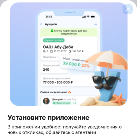
Войти
здесь борются за ваш отдых
Главная
Горящие туры
Египет
2 звезды
Лента
горящих туров
ОТ ВСЕХ ТУРОПЕРАТОРОВ
В ЕГИПЕТ, ОТЕЛИ 2 ЗВЕЗДЫ
Это не просто туры — это живые офферы
от агентов, которые прямо сейчас в онлайне и готовы
сделать скидку
Установите приложение
В приложении удобнее: получайте уведомления о
новых откликах, общайтесь с агентами