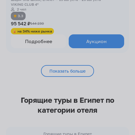
VIKING CLUB 4*
2 чел
3.3
95 542 ₽
144 230
на 34% ниже рынка
Подробнее
Аукцион
Показать больше
Горящие туры в Египет по
категории отеля
Горящие туры в Египет