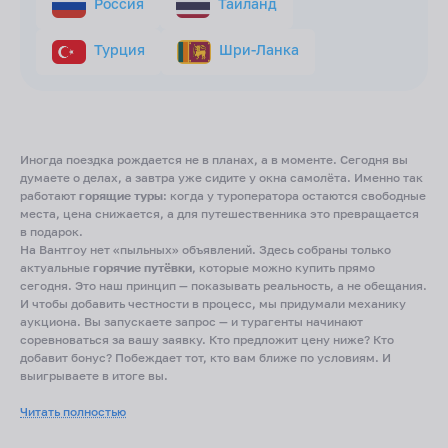
Россия
Тайланд
Турция
Шри-Ланка
Иногда поездка рождается не в планах, а в моменте. Сегодня вы
думаете о делах, а завтра уже сидите у окна самолёта. Именно так
работают
горящие туры
: когда у туроператора остаются свободные
места, цена снижается, а для путешественника это превращается
в подарок.
На Вантгоу нет «пыльных» объявлений. Здесь собраны только
актуальные
горячие путёвки
, которые можно купить прямо
сегодня. Это наш принцип — показывать реальность, а не обещания.
И чтобы добавить честности в процесс, мы придумали механику
аукциона. Вы запускаете запрос — и турагенты начинают
соревноваться за вашу заявку. Кто предложит цену ниже? Кто
добавит бонус? Побеждает тот, кто вам ближе по условиям. И
выигрываете в итоге вы.
Какие туры бывают
Читать полностью
Горящие туры всё включено
— формат для тех, кто хочет убрать из