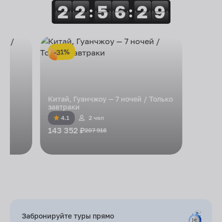
2
2
2
2
5
5
6
6
2
2
9
9
:
:
-31%
/
Китай, Гуанчжоу — 7 ночей / Только
завтраки
4.1
2 чел
143 352 ₽
207 918
Забронируйте туры
прямо