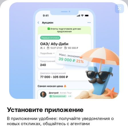
Войти
здесь борются за ваш отдых
Главная
Горящие туры
Индия
2 звезды
Лента
горящих туров
ОТ ВСЕХ ТУРОПЕРАТОРОВ
В ИНДИЮ, ОТЕЛИ 2 ЗВЕЗДЫ
Это не просто туры — это живые офферы
от агентов, которые прямо сейчас в онлайне и готовы
сделать скидку
Установите приложение
В приложении удобнее: получайте уведомления о
новых откликах, общайтесь с агентами