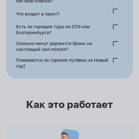
hot-deal-списки?
Северный — больше недорогих отелей и чартерных
Что входит в пакет?
блоков.
Чартер до Даболима, групповой трансфер, проживание,
Есть ли горящие туры из СПб или
завтраки, страховка.
Екатеринбурга?
Да. Питер — ноябрь–март, Екатеринбург и Новосибирск —
Сколько минут держится бронь на
декабрь–февраль.
настоящий last-minute?
Не более часа. Ближе к вылету — сразу оплата 100%.
Появляются ли горячие путёвки на Новый
год?
Редко и с маленькой скидкой — пакеты раскупают ещё в
октябре.
Как это работает