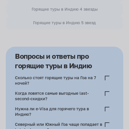
Горящие туры в Индию 4 звезды
Горящие туры в Индию 5 звезд
Вопросы и ответы про
горящие туры в Индию
Сколько стоят горящие туры на Гоа на 7
ночей?
В сезон дождей — 50–55 тыс. рублей. Декабрь — 70–90
Когда ловятся самые выгодные last-
тыс. рублей с человека.
second-скидки?
Конец марта и первая половина апреля — сезон
Нужна ли e-Visa для горячего тура в
закрывается, блок-места надо срочно сбывать.
Индию?
Да. Онлайн-оформление — 3–4 дня, 10–25 USD.
Северный или Южный Гоа чаще попадает в