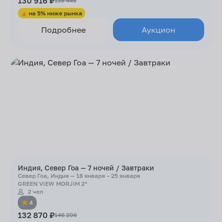
130 916 ₽
138 448
на 5% ниже рынка
Подробнее
Аукцион
Индия, Север Гоа — 7 ночей / Завтраки
Север Гоа, Индия — 18 января – 25 января
GREEN VIEW MORJIM 2*
2 чел
4
132 870 ₽
146 206