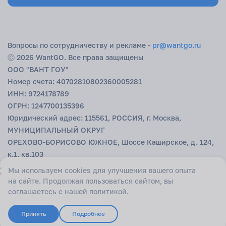
удобным, и выгодным. Просто выберите страну, запустите аукцион
и позвольте отдыху начаться без долгого ожидания.
Вопросы по сотрудничеству и рекламе -
pr@wantgo.ru
Ⓒ 2026 WantGO. Все права защищены
ООО "ВАНТ ГОУ"
Номер счета: 40702810802360005281
ИНН: 9724178789
ОГРН: 1247700135396
Юридический адрес: 115561, РОССИЯ, г. Москва,
МУНИЦИПАЛЬНЫЙ ОКРУГ
ОРЕХОВО-БОРИСОВО ЮЖНОЕ, Шоссе Каширское, д. 124,
к.1, кв.103
БИК: 044525593
Мы используем cookies для улучшения вашего опыта
К/с: 30101810200000000593 в ГУ БАНКА РОССИИ ПО
на сайте. Продолжая пользоваться сайтом, вы
ЦФО
соглашаетесь с нашей политикой.
18+
Принять
Подробнее
Начать аукцион