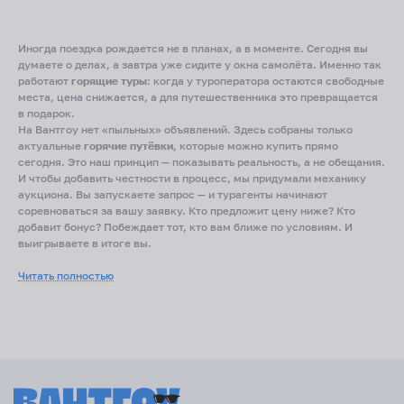
Иногда поездка рождается не в планах, а в моменте. Сегодня вы
думаете о делах, а завтра уже сидите у окна самолёта. Именно так
работают
горящие туры
: когда у туроператора остаются свободные
места, цена снижается, а для путешественника это превращается
в подарок.
На Вантгоу нет «пыльных» объявлений. Здесь собраны только
актуальные
горячие путёвки
, которые можно купить прямо
сегодня. Это наш принцип — показывать реальность, а не обещания.
И чтобы добавить честности в процесс, мы придумали механику
аукциона. Вы запускаете запрос — и турагенты начинают
соревноваться за вашу заявку. Кто предложит цену ниже? Кто
добавит бонус? Побеждает тот, кто вам ближе по условиям. И
выигрываете в итоге вы.
Какие туры бывают
Читать полностью
Горящие туры всё включено
— формат для тех, кто хочет убрать из
головы заботы. Отель, питание, трансфер — всё уже в пакете.
Горящие туры на двоих
— быстрый способ устроить романтическую
передышку у моря, когда не хочется тянуть до отпуска.
Семейные варианты — с аквапарками, анимацией и детскими меню.
Да, даже в спешке можно найти тур, где детям будет комфортно.