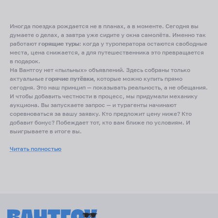
Иногда поездка рождается не в планах, а в моменте. Сегодня вы
думаете о делах, а завтра уже сидите у окна самолёта. Именно так
работают
горящие туры
: когда у туроператора остаются свободные
места, цена снижается, а для путешественника это превращается
в подарок.
На Вантгоу нет «пыльных» объявлений. Здесь собраны только
актуальные
горячие путёвки
, которые можно купить прямо
сегодня. Это наш принцип — показывать реальность, а не обещания.
И чтобы добавить честности в процесс, мы придумали механику
аукциона. Вы запускаете запрос — и турагенты начинают
соревноваться за вашу заявку. Кто предложит цену ниже? Кто
добавит бонус? Побеждает тот, кто вам ближе по условиям. И
выигрываете в итоге вы.
Какие туры бывают
Читать полностью
Горящие туры всё включено
— формат для тех, кто хочет убрать из
головы заботы. Отель, питание, трансфер — всё уже в пакете.
Горящие туры на двоих
— быстрый способ устроить романтическую
передышку у моря, когда не хочется тянуть до отпуска.
Семейные варианты — с аквапарками, анимацией и детскими меню.
Да, даже в спешке можно найти тур, где детям будет комфортно.