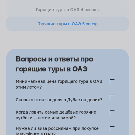
Горящие туры в ОАЭ 4 звезды
Горящие туры в ОАЭ 5 звезд
Вопросы и ответы про
горящие туры в ОАЭ
Минимальная цена горящего тура в ОАЭ
этим летом?
Август–сентябрь — самая жара, от 55–60 тыс. рублей за
Сколько стоит неделя в Дубае на двоих?
4–5 дней с завтраками.
140–160 тыс. рублей включают прямой перелёт,
Когда ловить самые дешёвые горячие
трансфер, 4* отель у метро и медстраховку.
путёвки — летом или зимой?
Летом жарко, и во время Рамадана — именно тогда
Нужна ли виза россиянам при покупке
туроператоры сливают остатки.
last-minute в ОАЭ?