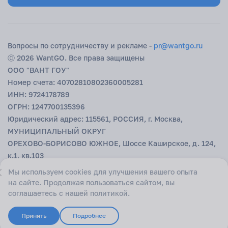
удобным, и выгодным. Просто выберите страну, запустите аукцион
и позвольте отдыху начаться без долгого ожидания.
Вопросы по сотрудничеству и рекламе -
pr@wantgo.ru
Ⓒ 2026 WantGO. Все права защищены
ООО "ВАНТ ГОУ"
Номер счета: 40702810802360005281
ИНН: 9724178789
ОГРН: 1247700135396
Юридический адрес: 115561, РОССИЯ, г. Москва,
МУНИЦИПАЛЬНЫЙ ОКРУГ
ОРЕХОВО-БОРИСОВО ЮЖНОЕ, Шоссе Каширское, д. 124,
к.1, кв.103
БИК: 044525593
Мы используем cookies для улучшения вашего опыта
К/с: 30101810200000000593 в ГУ БАНКА РОССИИ ПО
на сайте. Продолжая пользоваться сайтом, вы
ЦФО
соглашаетесь с нашей политикой.
18+
Принять
Подробнее
Начать аукцион