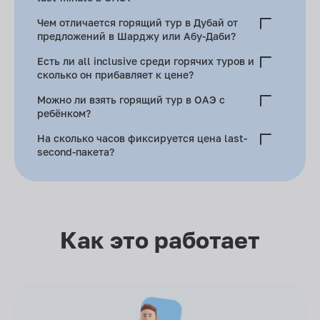
Нет, по прилёту ставят бесплатный штамп на 90 дней.
Чем отличается горящий тур в Дубай от
предложений в Шарджу или Абу-Даби?
В Дубае больше рейсов и отелей — значит, больше
Есть ли all inclusive среди горячих туров и
скидок. Шарджа дешевле, но «сухой» эмират. Абу-Даби
сколько он прибавляет к цене?
чуть дороже из-за меньшего бюджетного фонда.
В Рас-Аль-Хайме и Фуджейре — да. AI дороже HB на 20–
Можно ли взять горящий тур в ОАЭ с
30%.
ребёнком?
Да, семейные 4–5 звёзд на The Palm часто делают акцию
На сколько часов фиксируется цена last-
Kids Go Free.
second-пакета?
От двух до шести часов — пока есть слот в чартере.
Как это работает