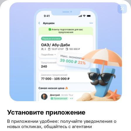
Войти
здесь борются за ваш отдых
Главная
Горящие туры
ОАЭ
5 звезды
Лента
горящих туров
ОТ ВСЕХ ТУРОПЕРАТОРОВ
В ОАЭ, ОТЕЛИ 5 ЗВЁЗД
Это не просто туры — это живые офферы
от агентов, которые прямо сейчас в онлайне и готовы
сделать скидку
Установите приложение
В приложении удобнее: получайте уведомления о
новых откликах, общайтесь с агентами