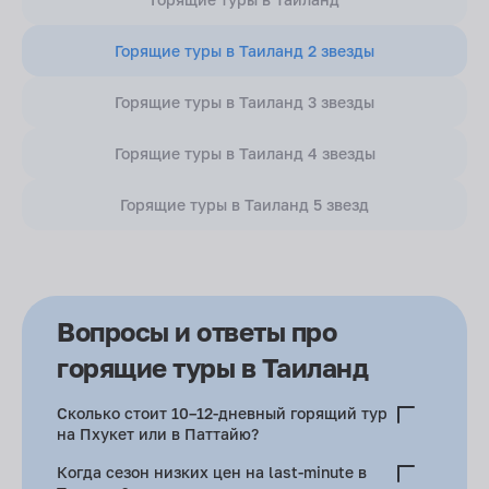
Горящие туры в Таиланд 2 звезды
Горящие туры в Таиланд 3 звезды
Горящие туры в Таиланд 4 звезды
Горящие туры в Таиланд 5 звезд
Вопросы и ответы про
горящие туры в Таиланд
Сколько стоит 10–12-дневный горящий тур
на Пхукет или в Паттайю?
Июнь–июль — 68–80 тыс. рублей. Ноябрь (Лой Кратонг) —
Когда сезон низких цен на last-minute в
95–110 тыс. рублей.