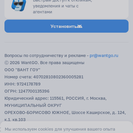
И немного личного
уведомления и чаты с
агентами
Горящие туры — это не про хаос, а про свободу. Про решение,
которое приходит спонтанно, но оказывается правильным. Паспорт
в кармане, чемодан налегке, и уже завтра — тёплое море, закат,
Установить
новые разговоры. А Вантгоу сделает так, чтобы это решение было и
удобным, и выгодным. Просто выберите страну, запустите аукцион
и позвольте отдыху начаться без долгого ожидания.
Вопросы по сотрудничеству и рекламе -
pr@wantgo.ru
Ⓒ 2026 WantGO. Все права защищены
ООО "ВАНТ ГОУ"
Номер счета: 40702810802360005281
ИНН: 9724178789
ОГРН: 1247700135396
Юридический адрес: 115561, РОССИЯ, г. Москва,
МУНИЦИПАЛЬНЫЙ ОКРУГ
ОРЕХОВО-БОРИСОВО ЮЖНОЕ, Шоссе Каширское, д. 124,
к.1, кв.103
БИК: 044525593
Мы используем cookies для улучшения вашего опыта