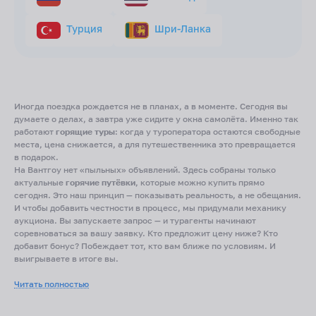
Турция
Шри-Ланка
Иногда поездка рождается не в планах, а в моменте. Сегодня вы
думаете о делах, а завтра уже сидите у окна самолёта. Именно так
работают
горящие туры
: когда у туроператора остаются свободные
места, цена снижается, а для путешественника это превращается
в подарок.
На Вантгоу нет «пыльных» объявлений. Здесь собраны только
актуальные
горячие путёвки
, которые можно купить прямо
сегодня. Это наш принцип — показывать реальность, а не обещания.
И чтобы добавить честности в процесс, мы придумали механику
аукциона. Вы запускаете запрос — и турагенты начинают
соревноваться за вашу заявку. Кто предложит цену ниже? Кто
добавит бонус? Побеждает тот, кто вам ближе по условиям. И
выигрываете в итоге вы.
Какие туры бывают
Читать полностью
Горящие туры всё включено
— формат для тех, кто хочет убрать из