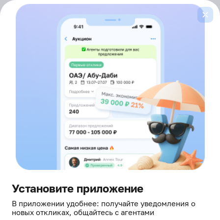
Войти
здесь борются за ваш отдых
Главная
Горящие туры
Таиланд
2 звезды
Лента
горящих туров
ОТ ВСЕХ ТУРОПЕРАТОРОВ
В ТАИЛАНД, ОТЕЛИ 2 ЗВЕЗДЫ
Это не просто туры — это живые офферы
от агентов, которые прямо сейчас в онлайне и готовы
сделать скидку
Установите приложение
В приложении удобнее: получайте уведомления о
новых откликах, общайтесь с агентами