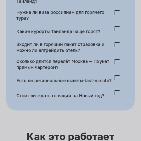
Таиланд?
Май–октябрь — для Андаманского моря, март–апрель —
Нужна ли виза россиянам для горячего
Паттайя, Самуи — жарко.
тура?
До 45 дней — без визы. Паспорт плюс обратный билет.
Какие курорты Таиланда чаще горят?
Паттайя — много чартера, Пхукет — реже, Краби, Самуи.
Входит ли в горящий пакет страховка и
можно ли апгрейдить отель?
Базовая страховка включена. За доплату меняют 2–3* на
Сколько длится перелёт Москва — Пхукет
4–5*.
прямым чартером?
Около 9 часов.
Есть ли региональные вылеты-last-minute?
Зимой — из Екатеринбурга, Новосибирска, Красноярска.
Стоит ли ждать горящий на Новый год?
Нет. Выгоднее раннее бронирование. Last-minute
экономит максимум 5–10%.
Как это работает