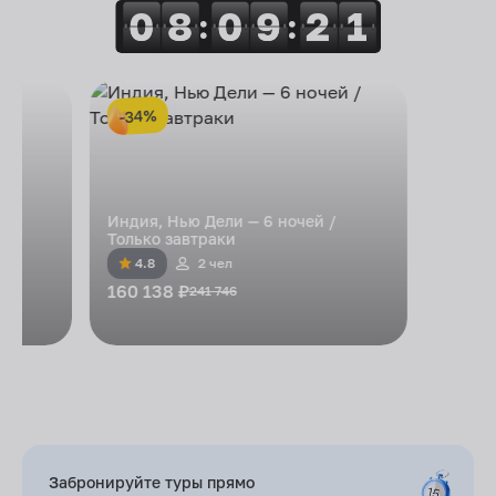
0
0
8
8
0
0
9
9
2
2
1
1
:
:
-34%
Индия, Нью Дели — 6 ночей /
Только завтраки
4.8
2 чел
160 138 ₽
241 746
Забронируйте туры
прямо