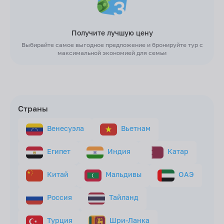
Получите лучшую цену
Выбирайте самое выгодное предложение и бронируйте тур с
максимальной экономией для семьи
Страны
Венесуэла
Вьетнам
Египет
Индия
Катар
Китай
Мальдивы
ОАЭ
Россия
Тайланд
Турция
Шри-Ланка