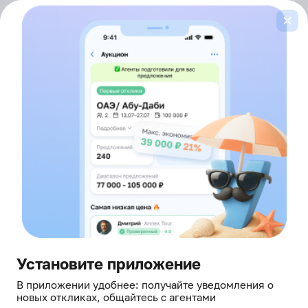
Войти
здесь борются за ваш отдых
Главная
Горящие туры
Венесуэла
5 звезды
Лента
горящих туров
ОТ ВСЕХ ТУРОПЕРАТОРОВ
В ВЕНЕСУЭЛУ, ОТЕЛИ 5 ЗВЁЗД
Это не просто туры — это живые офферы
от агентов, которые прямо сейчас в онлайне и готовы
сделать скидку
Установите приложение
В приложении удобнее: получайте уведомления о
новых откликах, общайтесь с агентами