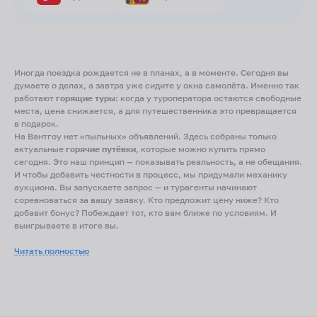
Иногда поездка рождается не в планах, а в моменте. Сегодня вы
думаете о делах, а завтра уже сидите у окна самолёта. Именно так
работают
горящие туры
: когда у туроператора остаются свободные
места, цена снижается, а для путешественника это превращается
в подарок.
На Вантгоу нет «пыльных» объявлений. Здесь собраны только
актуальные
горячие путёвки
, которые можно купить прямо
сегодня. Это наш принцип — показывать реальность, а не обещания.
И чтобы добавить честности в процесс, мы придумали механику
аукциона. Вы запускаете запрос — и турагенты начинают
соревноваться за вашу заявку. Кто предложит цену ниже? Кто
добавит бонус? Побеждает тот, кто вам ближе по условиям. И
выигрываете в итоге вы.
Какие туры бывают
Читать полностью
Горящие туры всё включено
— формат для тех, кто хочет убрать из
головы заботы. Отель, питание, трансфер — всё уже в пакете.
Горящие туры на двоих
— быстрый способ устроить романтическую
передышку у моря, когда не хочется тянуть до отпуска.