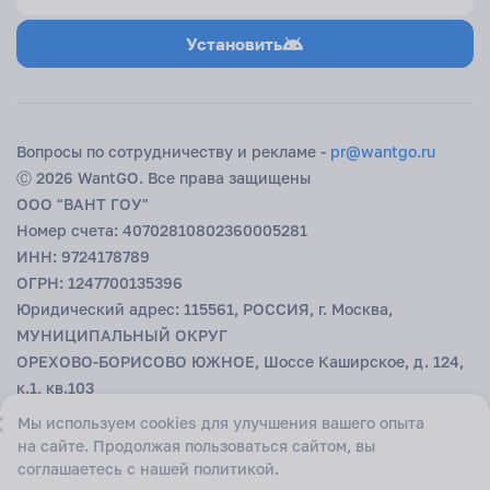
которое приходит спонтанно, но оказывается правильным. Паспорт
в кармане, чемодан налегке, и уже завтра — тёплое море, закат,
Установить
новые разговоры. А Вантгоу сделает так, чтобы это решение было и
удобным, и выгодным. Просто выберите страну, запустите аукцион
и позвольте отдыху начаться без долгого ожидания.
Вопросы по сотрудничеству и рекламе -
pr@wantgo.ru
Ⓒ 2026 WantGO. Все права защищены
ООО "ВАНТ ГОУ"
Номер счета: 40702810802360005281
ИНН: 9724178789
ОГРН: 1247700135396
Юридический адрес: 115561, РОССИЯ, г. Москва,
МУНИЦИПАЛЬНЫЙ ОКРУГ
ОРЕХОВО-БОРИСОВО ЮЖНОЕ, Шоссе Каширское, д. 124,
к.1, кв.103
БИК: 044525593
Мы используем cookies для улучшения вашего опыта
К/с: 30101810200000000593 в ГУ БАНКА РОССИИ ПО
на сайте. Продолжая пользоваться сайтом, вы
ЦФО
соглашаетесь с нашей политикой.